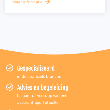
Meer informatie
Gespecialiseerd
in de financiële branche
Advies en begeleiding
bij aan- of verkoop van een
assurantieportefeuille