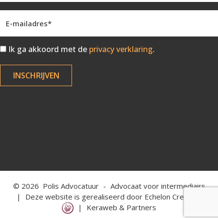
Ik ga akkoord met de
privacy verklaring
.
INSCHRIJVEN
© 2026
Polis Advocatuur
-
Advocaat voor intermediairs
|
Deze website is gerealiseerd door
Echelon Creations
|
Keraweb & Partners