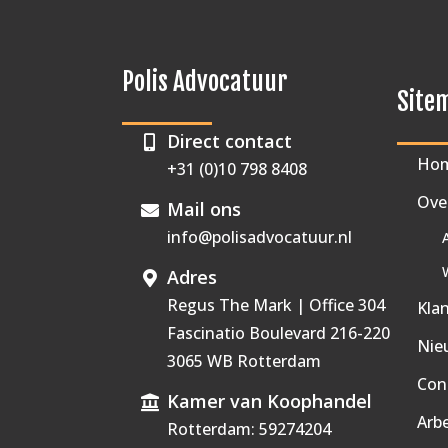
Polis Advocatuur
Site
Direct contact
Ho
+31 (0)10 798 8408
Ove
Mail ons
info@polisadvocatuur.nl
Adres
Regus The Mark | Office 304
Kla
Fascinatio Boulevard 216-220
Nie
3065 WB Rotterdam
Con
Kamer van Koophandel
Arb
Rotterdam: 59274204