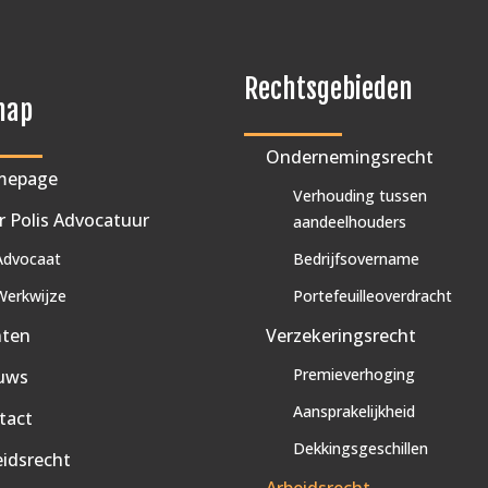
Rechtsgebieden
map
Ondernemingsrecht
mepage
Verhouding tussen
r Polis Advocatuur
aandeelhouders
Advocaat
Bedrijfsovername
Werkwijze
Portefeuilleoverdracht
nten
Verzekeringsrecht
Premieverhoging
uws
Aansprakelijkheid
tact
Dekkingsgeschillen
eidsrecht