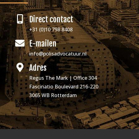
Direct contact
+31 (0)10 798 8408
E-mailen
info@polisadvocatuur.nl
Adres
Regus The Mark | Office 304
Fascinatio Boulevard 216-220
3065 WB Rotterdam