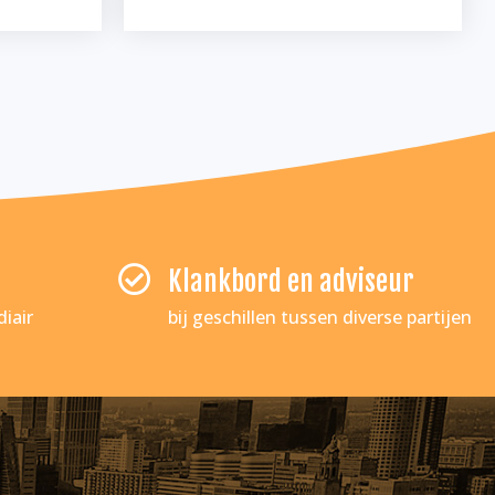
Klankbord en adviseur
iair
bij geschillen tussen diverse partijen