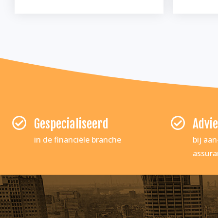
Gespecialiseerd
Advie
in de financiële branche
bij aa
assura