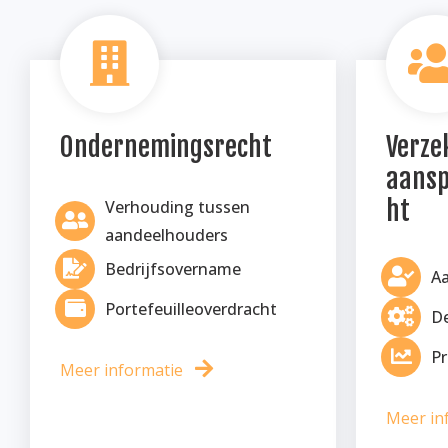
Ondernemingsrecht
Verze
aansp
ht
Verhouding tussen
aandeelhouders
Bedrijfsovername
Aa
Portefeuilleoverdracht
De
P
Meer informatie
Meer in