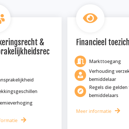
keringsrecht &
Financieel toezic
rakelijkheidsrec
Markttoegang
Verhouding verzek
bemiddelaar
nsprakelijkheid
Regels die gelden
kkingsgeschillen
bemiddelaars
remieverhoging
Meer informatie
formatie