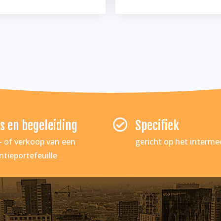
s en begeleiding
Specifiek
n- of verkoop van een
gericht op het intermed
ntieportefeuille