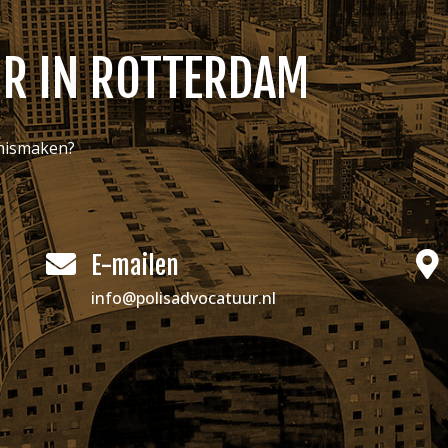
R IN
ROTTERDAM
nnismaken?
E-mailen
info@polisadvocatuur.nl