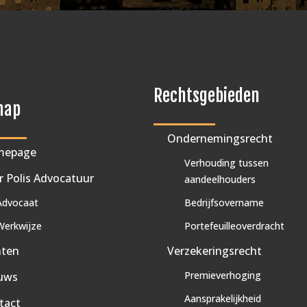
Rechtsgebieden
map
Ondernemingsrecht
mepage
Verhouding tussen
r Polis Advocatuur
aandeelhouders
Advocaat
Bedrijfsovername
Werkwijze
Portefeuilleoverdracht
nten
Verzekeringsrecht
Premieverhoging
uws
Aansprakelijkheid
tact