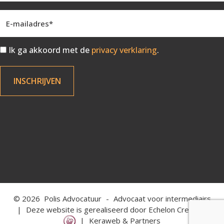
Ik ga akkoord met de
privacy verklaring
.
© 2026
Polis Advocatuur
-
Advocaat voor intermediairs
|
Deze website is gerealiseerd door
Echelon Creations
|
Keraweb & Partners