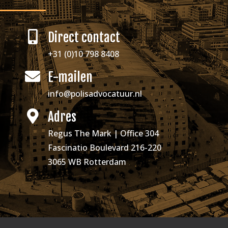
Direct contact
+31 (0)10 798 8408
E-mailen
info@polisadvocatuur.nl
Adres
Regus The Mark | Office 304
Fascinatio Boulevard 216-220
3065 WB Rotterdam