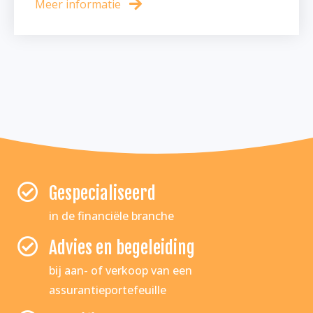
Meer informatie
Gespecialiseerd
in de financiële branche
Advies en begeleiding
bij aan- of verkoop van een
assurantieportefeuille